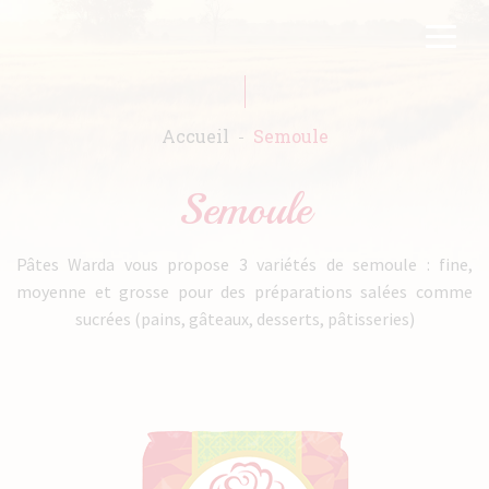
Aller
FR
EN
au
contenu
principal
Accueil
Semoule
Accueil
Pâtes Warda vous propose 3 variétés de semoule : fine,
Warda
moyenne et grosse pour des préparations salées comme
sucrées (pains, gâteaux, desserts, pâtisseries)
Produits
Recettes
Engagements
Catalogues