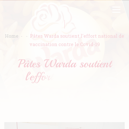
Skip
FR
EN
to
main
content
Home
Pâtes Warda soutient l'effort national de
vaccination contre le Covid-19
Home
Warda
Products
Recipes
Commitment
Catalogs