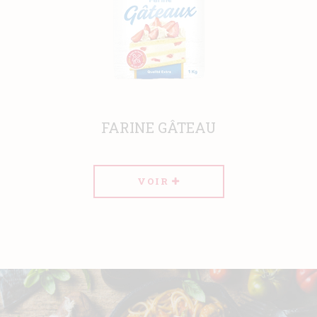
ÂTEAU
FARINE KAAK
VOIR