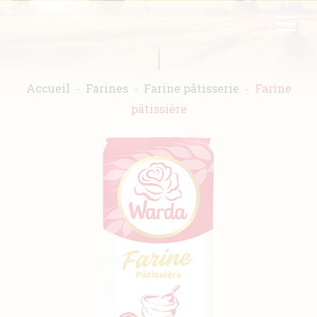
Aller
FR
EN
au
contenu
principal
Accueil
Farines
Farine pâtisserie
Farine
pâtissière
Accueil
Warda
Produits
Recettes
Engagements
Catalogues