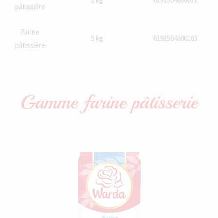
pâtissière
Farine
5 kg
6191564600165
pâtissière
Gamme
farine pâtisserie