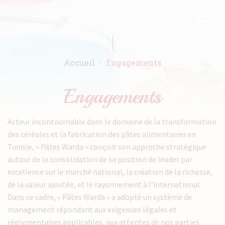
Aller
FR
EN
au
contenu
principal
Accueil
Engagements
Accueil
Acteur incontournable dans le domaine de la transformation
Warda
des céréales et la fabrication des pâtes alimentaires en
Tunisie, « Pâtes Warda » conçoit son approche stratégique
Produits
autour de la consolidation de sa position de leader par
excellence sur le marché national, la création de la richesse,
Recettes
de la valeur ajoutée, et le rayonnement à l’international.
Engagements
Dans ce cadre, « Pâtes Warda » a adopté un système de
management répondant aux exigences légales et
Catalogues
réglementaires applicables, aux attentes de nos parties