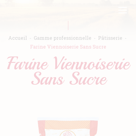
Aller
FR
EN
au
contenu
principal
Accueil
Gamme professionnelle
Pâtisserie
Farine Viennoiserie Sans Sucre
Farine Viennoiserie
Accueil
Sans Sucre
Warda
Produits
Recettes
Engagements
Catalogues