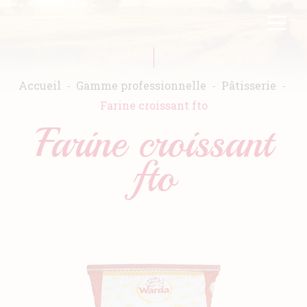
Aller
FR
EN
au
contenu
principal
Accueil
Gamme professionnelle
Pâtisserie
Farine croissant fto
Farine croissant
Accueil
fto
Warda
Produits
Recettes
Engagements
Catalogues