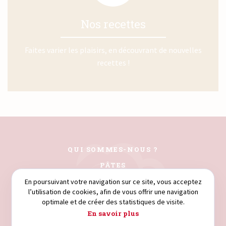
Nos recettes
Faites varier les plaisirs, en découvrant de nouvelles
recettes !
QUI SOMMES-NOUS ?
PÂTES
COUSCOUS
En poursuivant votre navigation sur ce site, vous acceptez
l’utilisation de cookies, afin de vous offrir une navigation
FARINES
optimale et de créer des statistiques de visite.
SEMOULE
En savoir plus