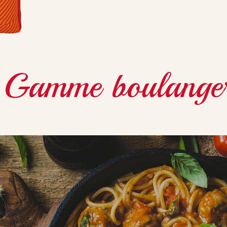
Gamme
boulange