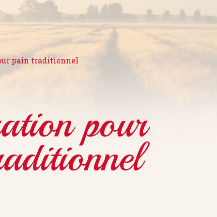
ur pain traditionnel
ation pour
raditionnel