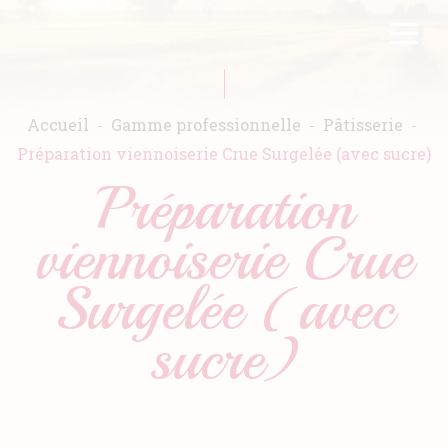
Aller
FR
EN
au
contenu
principal
Accueil
Gamme professionnelle
Pâtisserie
Préparation viennoiserie Crue Surgelée (avec sucre)
Préparation
Accueil
viennoiserie Crue
Warda
Surgelée (avec
Produits
sucre)
Recettes
Engagements
Catalogues