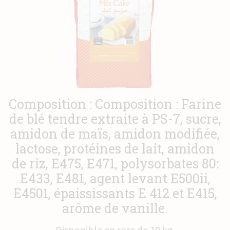
Actualités
Contact
Composition : Composition : Farine
de blé tendre extraite à PS-7, sucre,
amidon de maïs, amidon modifiée,
lactose, protéines de lait, amidon
de riz, E475, E471, polysorbates 80:
E433, E481, agent levant E500ii,
E4501, épaississants E 412 et E415,
arôme de vanille.
Disponible en sacs de 10 kg.