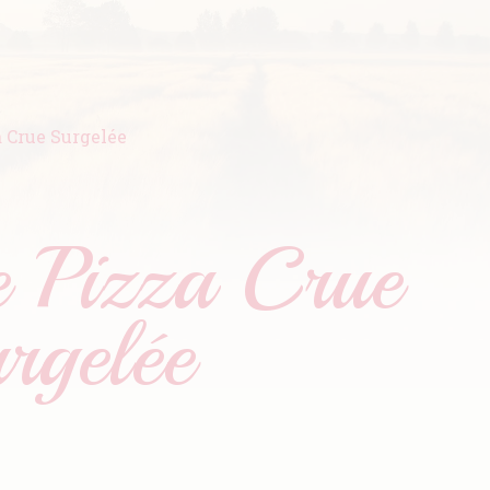
a Crue Surgelée
e Pizza Crue
rgelée