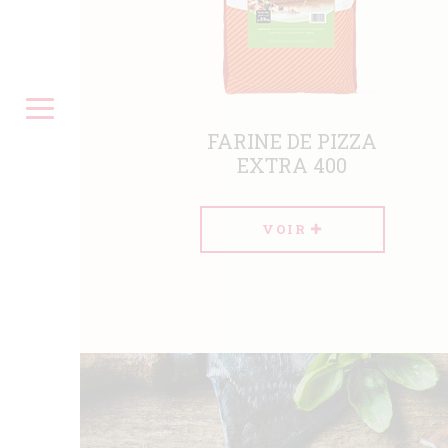
 DE PIZZA
FARINE DE PIZZA
RA 400
EXTRA 300
OIR
VOIR