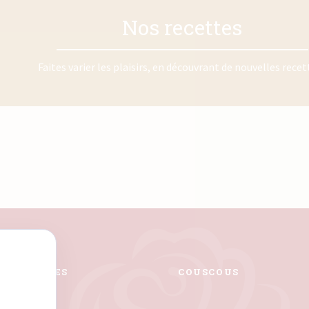
Nos recettes
Faites varier les plaisirs, en découvrant de nouvelles recett
PÂTES
COUSCOUS