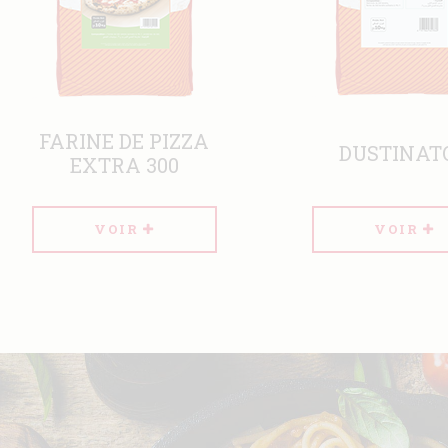
FARINE PIZZA
DUSTINATOR
JOHN'S
VOIR
VOIR