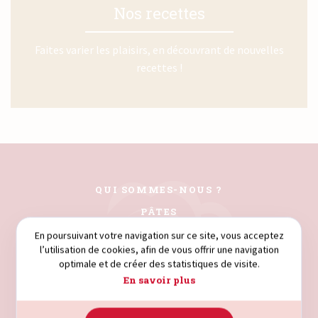
Nos recettes
Faites varier les plaisirs, en découvrant de nouvelles
recettes !
QUI SOMMES-NOUS ?
PÂTES
COUSCOUS
En poursuivant votre navigation sur ce site, vous acceptez
l’utilisation de cookies, afin de vous offrir une navigation
FARINES
optimale et de créer des statistiques de visite.
SEMOULE
En savoir plus