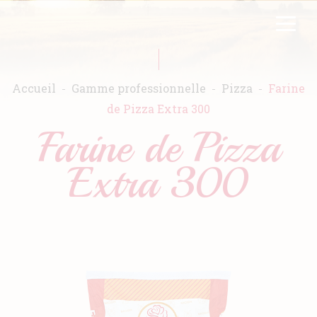
Aller
FR
EN
au
contenu
principal
Accueil
Gamme professionnelle
Pizza
Farine
de Pizza Extra 300
Farine de Pizza
Accueil
Extra 300
Warda
Produits
Recettes
Engagements
Catalogues